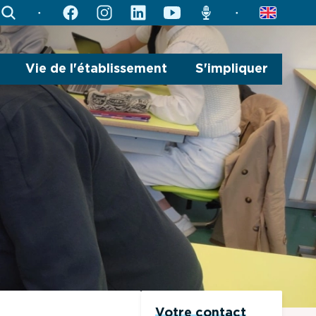
search
facebook
instagram
linkedin
youtube
radio
english
Vie de l'établissement
S'impliquer
Votre contact