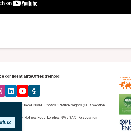
de confidentialité
Offres d'emploi
k
tagram
LinkedIn
YouTube
Radio Récré
développement :
Remi Duval
| Photos :
Patrice Negros
(sauf mention
02804123 au 87 Holmes Road, Londres NW5 3AX - Association
refuse
n°1027932