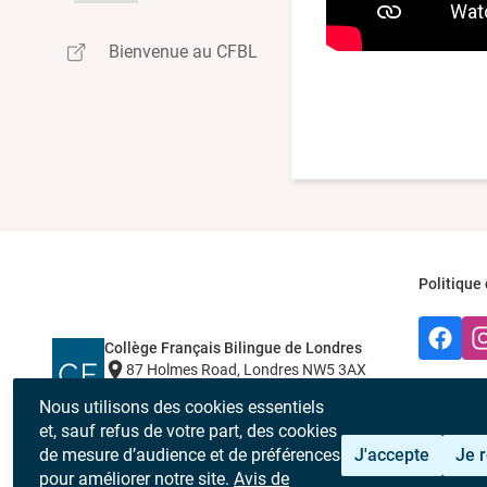
Bienvenue au CFBL
Politique 
Faceboo
Ins
Collège Français Bilingue de Londres
87 Holmes Road, Londres NW5 3AX
+44 (0)20 7993 7400
Design et 
Nous utilisons des cookies essentiels
contraire)
et, sauf refus de votre part, des cookies
Société n°
de mesure d’audience et de préférences
J'accepte
Je 
caritative 
pour améliorer notre site.
Avis de