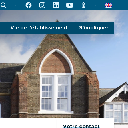
search
facebook
instagram
linkedin
youtube
radio
english
Vie de l'établissement
S'impliquer
Votre contact