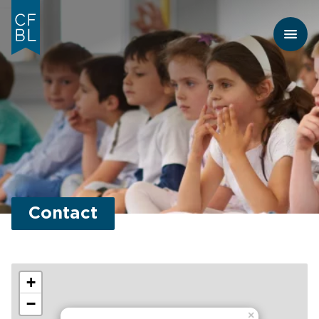
Contact
+
−
×