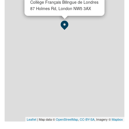
Collège Français Bilingue de Londres
87 Holmes Rd, London NW5 3AX
Leaflet
| Map data ©
OpenStreetMap
,
CC-BY-SA
, Imagery ©
Mapbox