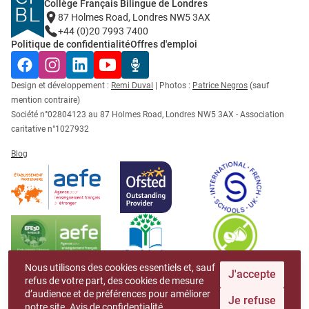
Collège Français Bilingue de Londres
87 Holmes Road, Londres NW5 3AX
+44 (0)20 7993 7400
Politique de confidentialité
Offres d'emploi
Facebook
Instagram
LinkedIn
YouTube
Radio Récré
Design et développement :
Remi Duval
| Photos :
Patrice Negros
(sauf
mention contraire)
Société n°02804123 au 87 Holmes Road, Londres NW5 3AX - Association
caritative n°1027932
Blog
Nous utilisons des cookies essentiels et, sauf
J'accepte
refus de votre part, des cookies de mesure
d’audience et de préférences pour améliorer
Je refuse
notre site.
Avis de confidentialité