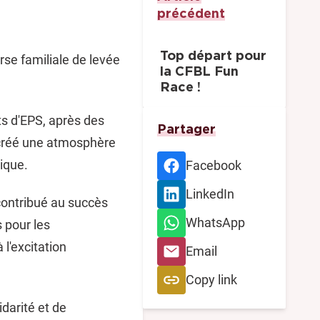
précédent
Top départ pour
rse familiale de levée
la CFBL Fun
Race !
nts d'EPS, après des
Partager
a créé une atmosphère
ique.
Facebook
LinkedIn
contribué au succès
WhatsApp
 pour les
 l'excitation
Email
Copy link
idarité et de