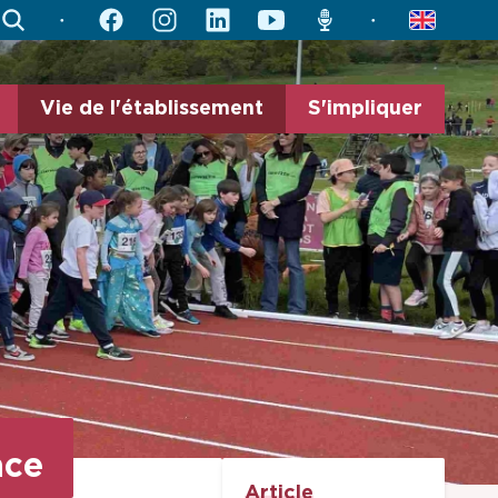
search
facebook
instagram
linkedin
youtube
radio
english
Vie de l'établissement
S'impliquer
ace
Article