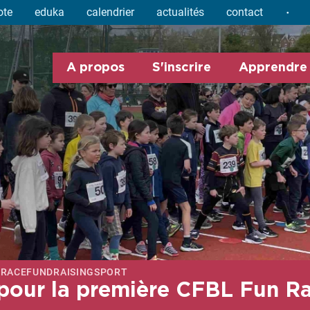
ote
eduka
calendrier
actualités
contact
A propos
S'inscrire
Apprendre
 RACE
FUNDRAISING
SPORT
pour la première CFBL Fun R