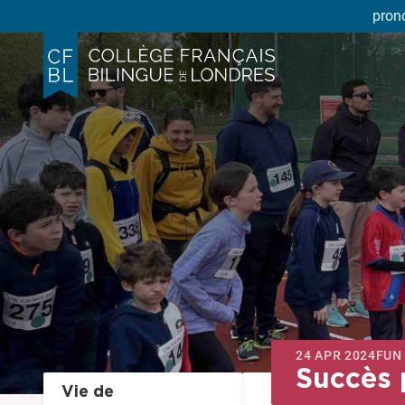
pron
24 APR 2024
FUN
Succès 
Vie de