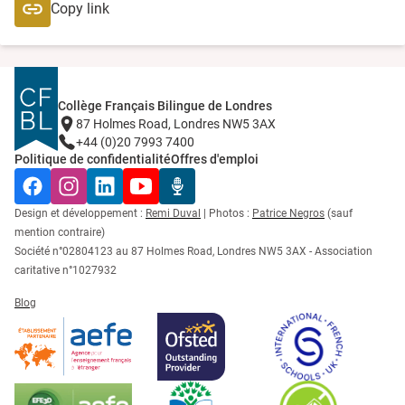
Copy link
Collège Français Bilingue de Londres
87 Holmes Road, Londres NW5 3AX
+44 (0)20 7993 7400
Politique de confidentialité
Offres d'emploi
Facebook
Instagram
LinkedIn
YouTube
Radio Récré
Design et développement :
Remi Duval
| Photos :
Patrice Negros
(sauf
mention contraire)
Société n°02804123 au 87 Holmes Road, Londres NW5 3AX - Association
caritative n°1027932
Blog