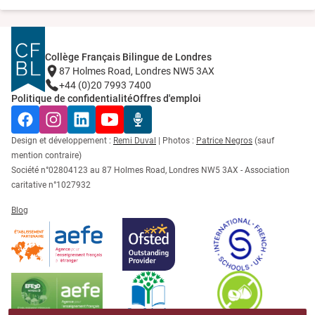
Collège Français Bilingue de Londres
87 Holmes Road, Londres NW5 3AX
+44 (0)20 7993 7400
Politique de confidentialité
Offres d'emploi
Facebook
Instagram
LinkedIn
YouTube
Radio Récré
Design et développement :
Remi Duval
| Photos :
Patrice Negros
(sauf
mention contraire)
Société n°02804123 au 87 Holmes Road, Londres NW5 3AX - Association
caritative n°1027932
Blog